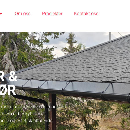
Om oss
Prosjekter
Kontakt oss
R &
ØR
 installasjon, vedlikehold og
tt hjem er beskyttet mot
elle og estetisk tiltalende.