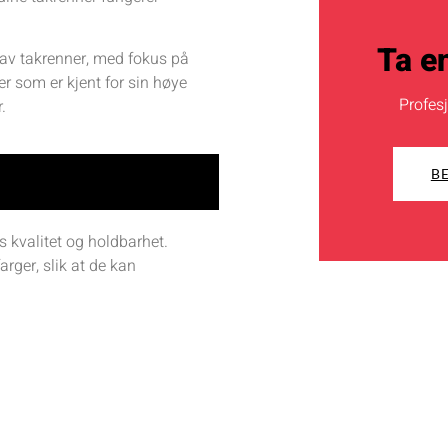
Ta en
n av takrenner, med fokus på
er som er kjent for sin høye
Profesj
.
BE
es kvalitet og holdbarhet.
arger, slik at de kan