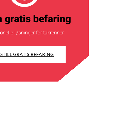
 gratis befaring
onelle løsninger for takrenner
STILL GRATIS BEFARING