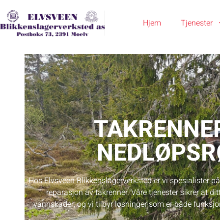
Hjem
Tjenester
TAKRENNE
NEDLØPSR
Hos Elvsveen Blikkenslagerverksted er vi spesialister på
reparasjon av takrenner. Våre tjenester sikrer at di
vannskader, og vi tilbyr løsninger som er både funksjon