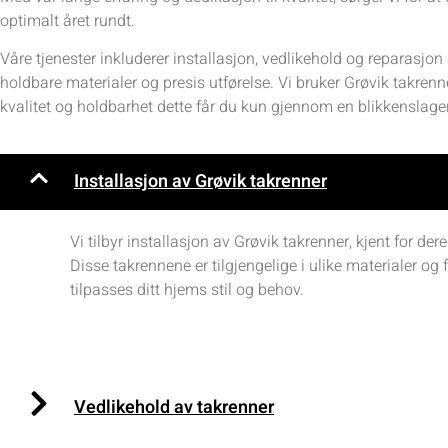
optimalt året rundt.
Våre tjenester inkluderer installasjon, vedlikehold og reparasjo
holdbare materialer og presis utførelse. Vi bruker Grøvik takrenn
kvalitet og holdbarhet dette får du kun gjennom en blikkenslager
Installasjon av Grøvik takrenner
Vi tilbyr installasjon av Grøvik takrenner, kjent for der
Disse takrennene er tilgjengelige i ulike materialer og f
tilpasses ditt hjems stil og behov.
Vedlikehold av takrenner