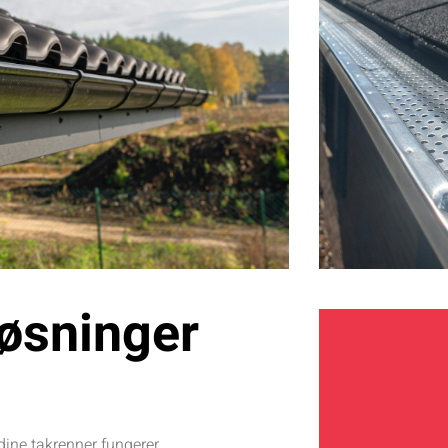
løsninger
 dine takrenner fungerer