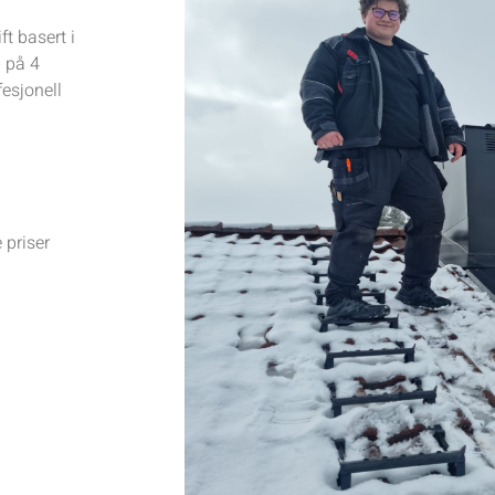
ft basert i
b på 4
fesjonell
 priser