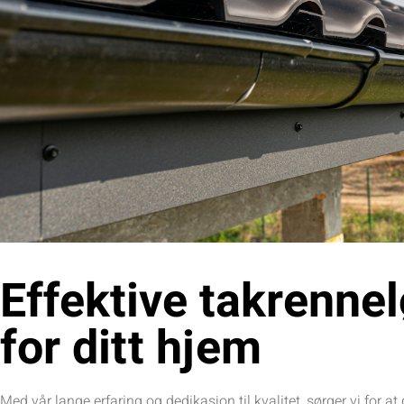
Effektive takrenne
for ditt hjem
Med vår lange erfaring og dedikasjon til kvalitet, sørger vi for at