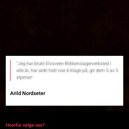
“Jeg har brukt Elvsveen Blikkenslagerverksted i
alle år, har aldri hatt noe å klage på, gir dem 5 av 5
stjerner!
Arild Nordseter
Hvorfor velge oss?