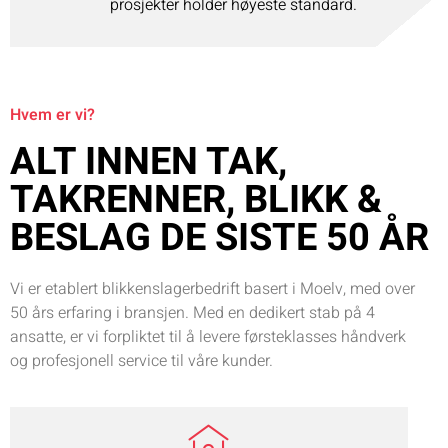
prosjekter holder høyeste standard.
Hvem er vi?
ALT INNEN TAK,
TAKRENNER, BLIKK &
BESLAG DE SISTE 50 ÅR
Vi er etablert blikkenslagerbedrift basert i Moelv, med over
50 års erfaring i bransjen. Med en dedikert stab på 4
ansatte, er vi forpliktet til å levere førsteklasses håndverk
og profesjonell service til våre kunder.