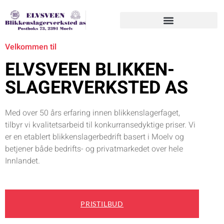
Velkommen til
ELVSVEEN BLIKKEN-
SLAGERVERKSTED AS
Med over 50 års erfaring innen blikkenslagerfaget,
tilbyr vi kvalitetsarbeid til konkurransedyktige priser. Vi
er en etablert blikkenslagerbedrift basert i Moelv og
betjener både bedrifts- og privatmarkedet over hele
Innlandet.
PRISTILBUD