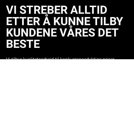
VI STREBER ALLTID
ETTER Å KUNNE TILBY
KUNDENE VÅRES DET
BESTE
Vi tilbyr kvalitetsarbeid til konkurransedyktige priser,
uten å gå på kompromiss med håndverkskvaliteten.
Med vår sterke forpliktelse til punktlighet, pålitelighet
og fremragende kundeservice, sikrer vi at dine behov
alltid blir ivaretatt på beste måte.
Verdier